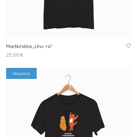
Marškinėliai „Uno +4”
25,00
€
Naujiena