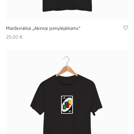
Marškinėliai „Akiniai įsimylėjėliams”
25,00
€