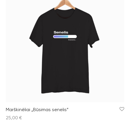
Marškinėliai „Būsimas senelis”
25,00
€