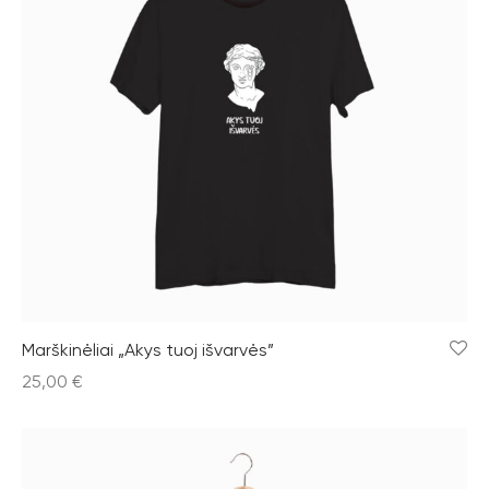
Marškinėliai „Akys tuoj išvarvės”
25,00
€