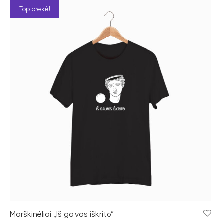
Top prekė!
Marškinėliai „Iš galvos iškrito”