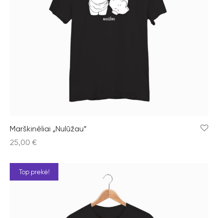
Marškinėliai „Nulūžau”
25,00
€
Top prekė!