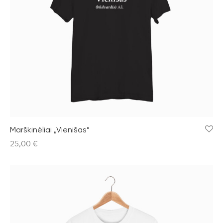
Marškinėliai „Vienišas”
25,00
€