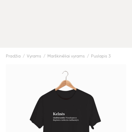
Pradžia
/
Vyrams
/
Marškinėliai vyrams
/
Puslapis 3