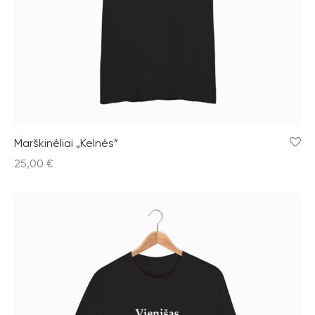
Marškinėliai „Kelnės”
25,00
€