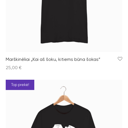
Marškinėliai „Kai aš šoku, kitiems būna šokas”
25,00
€
Top prekė!