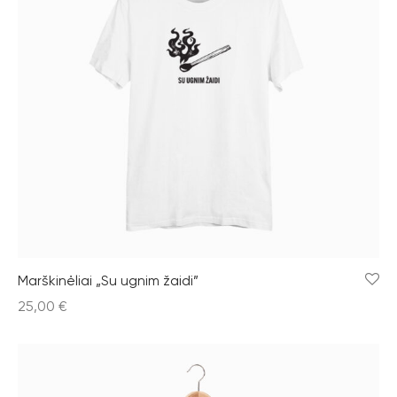
Marškinėliai „Su ugnim žaidi”
25,00
€