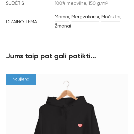
SUDĖTIS
100% medvilnė, 150 g/m²
Mamai
,
Mergvakariui
,
Močiutei
,
DIZAINO TEMA
Žmonai
Jums taip pat gali patikti…
Naujiena