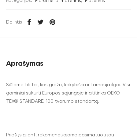
Kategorijos:
Marškinėliai moterims
,
Moterims
Dalintis
Aprašymas
Siūlome tik tai, kas gražu, kokybiška ir tarnauja ilgai. Visi
gaminiai sukurti Europos sąjungoje ir atitinka OEKO-
TEX® STANDARD 100 tvarumo standartą.
Prieš įsigijant, rekomenduojame pasimatuoti jau