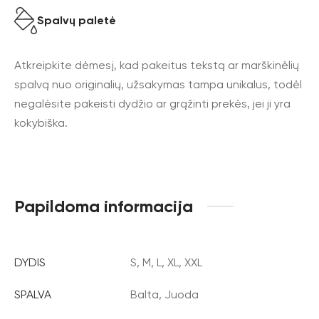
Spalvų paletė
Atkreipkite dėmesį, kad pakeitus tekstą ar marškinėlių
spalvą nuo originalių, užsakymas tampa unikalus, todėl
negalėsite pakeisti dydžio ar grąžinti prekės, jei ji yra
kokybiška.
Papildoma informacija
DYDIS
S, M, L, XL, XXL
SPALVA
Balta, Juoda