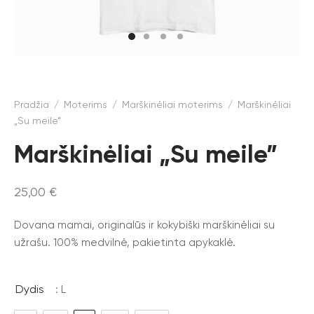
Pradžia
/
Moterims
/
Marškinėliai moterims
/
Marškinėliai
„Su meile”
Marškinėliai „Su meile”
25,00
€
Dovana mamai, originalūs ir kokybiški marškinėliai su
užrašu. 100% medvilnė, pakietinta apykaklė.
Dydis
: L