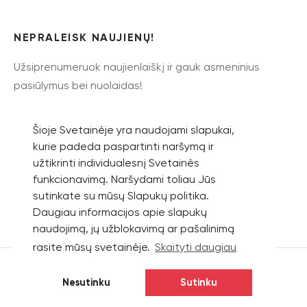
NEPRALEISK NAUJIENŲ!
Užsiprenumeruok naujienlaiškį ir gauk asmeninius
pasiūlymus bei nuolaidas!
Šioje Svetainėje yra naudojami slapukai,
kurie padeda paspartinti naršymą ir
užtikrinti individualesnį Svetainės
Prenumeruoti
funkcionavimą. Naršydami toliau Jūs
sutinkate su mūsų Slapukų politika.
Daugiau informacijos apie slapukų
naudojimą, jų užblokavimą ar pašalinimą
rasite mūsų svetainėje.
Skaityti daugiau
Nesutinku
Sutinku
© 2026 UAB „EVO MEDIA“
Privatumo politika