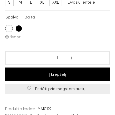
S
M
L
XL
XXL
Dydžių lentelė
Spalva
: Balta
Išvalyti
Į krepšelį
Pridėti prie mėgstamiausių
Produkto kodas:
MA10192