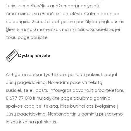
turimus marškinėlius ar džemperį ir palyginti
išmatavimus su esančiais lentelėse. Galima paklaida
ne daugiau 2 cm. Tai pat galime pasiūlyti ir prigludusius
(įliemenuotus) moteriškus marškinėlius. Susisiekite, jei
tokių pageidaujate.
Dydžių lentelė
Ant gaminio esantys tekstai gali būti pakeisti pagal
Jūsų pageidavimą. Norėdami pakeisti tekstą
susisiekite el. paštu
info@grazidovana.lt
arba telefonu
8 677 77 018 ir nurodykite pageidaujamo gaminio
spalvos kodą bei tekstą. Mes būtinai atsižvelgsime į
Jūsų pageidavimą. Nestandartinių gaminių pristatymo
laikas ir kaina gali skirtis.