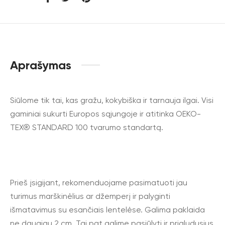
Aprašymas
Siūlome tik tai, kas gražu, kokybiška ir tarnauja ilgai. Visi
gaminiai sukurti Europos sąjungoje ir atitinka OEKO-
TEX® STANDARD 100 tvarumo standartą.
Prieš įsigijant, rekomenduojame pasimatuoti jau
turimus marškinėlius ar džemperį ir palyginti
išmatavimus su esančiais lentelėse. Galima paklaida
ne daugiau 2 cm. Tai pat galime pasiūlyti ir prigludusius