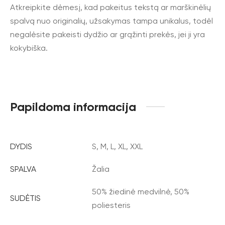
Atkreipkite dėmesį, kad pakeitus tekstą ar marškinėlių
spalvą nuo originalių, užsakymas tampa unikalus, todėl
negalėsite pakeisti dydžio ar grąžinti prekės, jei ji yra
kokybiška.
Papildoma informacija
DYDIS
S, M, L, XL, XXL
SPALVA
Žalia
50% žiedinė medvilnė, 50%
SUDĖTIS
poliesteris