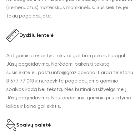
(įliemenuotus) moteriškus marškinėlius. Susisiekite, jei
tokių pageidaujate.
Dydžių lentelė
Ant gaminio esantys tekstai gali būti pakeisti pagal
Jūsų pageidavimą. Norėdami pakeisti tekstą
susisiekite el. paštu
info@grazidovana.lt
arba telefonu
8 677 77 018 ir nurodykite pageidaujamo gaminio
spalvos kodą bei tekstą. Mes būtinai atsižvelgsime į
Jūsų pageidavimą. Nestandartinių gaminių pristatymo
laikas ir kaina gali skirtis.
Spalvų paletė