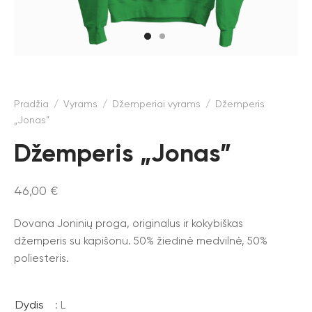
Pradžia
/
Vyrams
/
Džemperiai vyrams
/
Džemperis
„Jonas”
Džemperis „Jonas”
46,00
€
Dovana Joninių proga, originalus ir kokybiškas
džemperis su kapišonu. 50% žiedinė medvilnė, 50%
poliesteris.
Dydis
: L