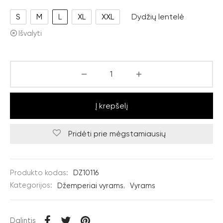
S
M
L
XL
XXL
Dydžių lentelė
Išvalyti
Į krepšelį
Pridėti prie mėgstamiausių
Produkto kodas:
DZ10116
Kategorijos:
Džemperiai vyrams
,
Vyrams
Dalintis