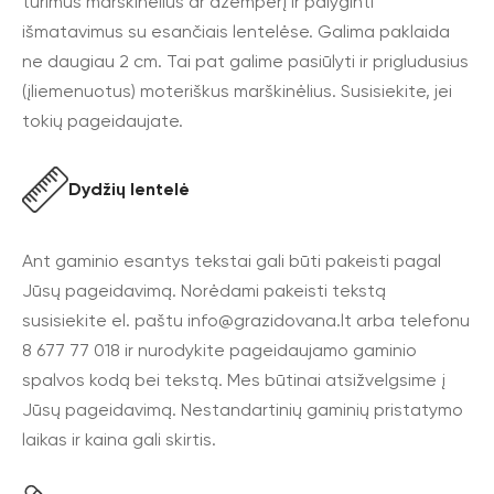
turimus marškinėlius ar džemperį ir palyginti
išmatavimus su esančiais lentelėse. Galima paklaida
ne daugiau 2 cm. Tai pat galime pasiūlyti ir prigludusius
(įliemenuotus) moteriškus marškinėlius. Susisiekite, jei
tokių pageidaujate.
Dydžių lentelė
Ant gaminio esantys tekstai gali būti pakeisti pagal
Jūsų pageidavimą. Norėdami pakeisti tekstą
susisiekite el. paštu
info@grazidovana.lt
arba telefonu
8 677 77 018 ir nurodykite pageidaujamo gaminio
spalvos kodą bei tekstą. Mes būtinai atsižvelgsime į
Jūsų pageidavimą. Nestandartinių gaminių pristatymo
laikas ir kaina gali skirtis.