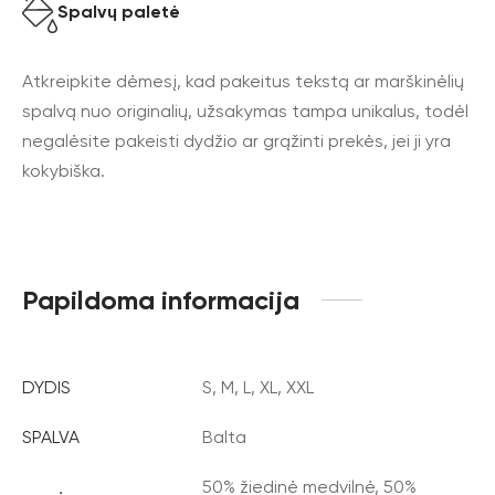
Spalvų paletė
Atkreipkite dėmesį, kad pakeitus tekstą ar marškinėlių
spalvą nuo originalių, užsakymas tampa unikalus, todėl
negalėsite pakeisti dydžio ar grąžinti prekės, jei ji yra
kokybiška.
Papildoma informacija
DYDIS
S, M, L, XL, XXL
SPALVA
Balta
50% žiedinė medvilnė, 50%