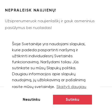
NEPRALEISK NAUJIENŲ!
Užsiprenumeruok naujienlaiškį ir gauk asmeninius
pasiūlymus bei nuolaidas!
Šioje Svetainėje yra naudojami slapukai,
kurie padeda paspartinti naršymą ir
užtikrinti individualesnį Svetainės
Prenumeruoti
funkcionavimą. Naršydami toliau Jūs
sutinkate su mūsų Slapukų politika.
Daugiau informacijos apie slapukų
naudojimą, jų užblokavimą ar pašalinimą
rasite mūsų svetainėje.
Skaityti daugiau
Nesutinku
Sutinku
© 2026 UAB „EVO MEDIA“
Privatumo politika