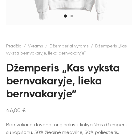
Pradžia
/
Vyrams
/
Džemperiai vyrams
/
Džemperis „Kas
vyksta bernvakaryje, lieka bernvakaryje”
Džemperis „Kas vyksta
bernvakaryje, lieka
bernvakaryje”
46,00
€
Bernvakario dovana, originalus ir kokybiškas džemperis
su kapišonu. 50% žiedinė medvilnė, 50% poliesteris.