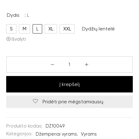
Dydis
: L
S
M
L
XL
XXL
Dydžių lentelė
Išvalyti
Į krepšelį
Pridėti prie mėgstamiausių
Produkto kodas:
DZ10049
Kategorijos:
Džemperiai vyrams
,
Vyrams