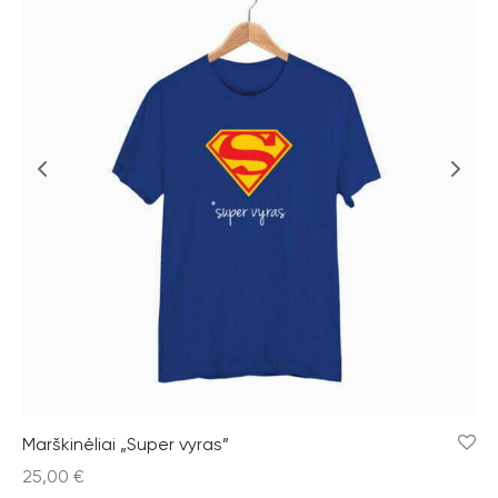
Marškinėliai „Super vyras”
25,00
€