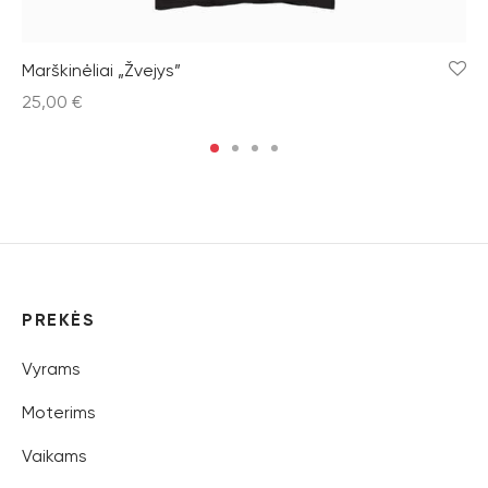
Marškinėliai „Žvejys”
25,00
€
PREKĖS
Vyrams
Moterims
Vaikams