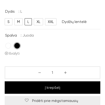
Dydis
: L
S
M
L
XL
XXL
Dydžių lentelė
Spalva
: Juoda
Išvalyti
Į krepšelį
Pridėti prie mėgstamiausių