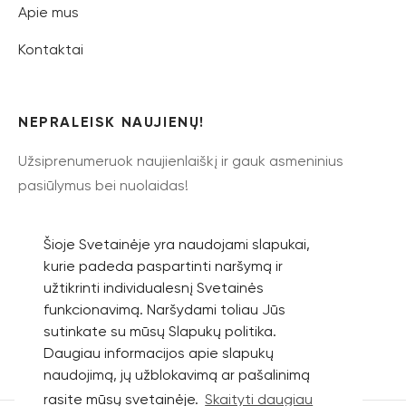
Apie mus
Kontaktai
NEPRALEISK NAUJIENŲ!
Užsiprenumeruok naujienlaiškį ir gauk asmeninius
pasiūlymus bei nuolaidas!
Šioje Svetainėje yra naudojami slapukai,
kurie padeda paspartinti naršymą ir
užtikrinti individualesnį Svetainės
Prenumeruoti
funkcionavimą. Naršydami toliau Jūs
sutinkate su mūsų Slapukų politika.
Daugiau informacijos apie slapukų
naudojimą, jų užblokavimą ar pašalinimą
rasite mūsų svetainėje.
Skaityti daugiau