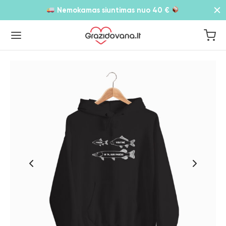
Nemokamas siuntimas nuo 40 €