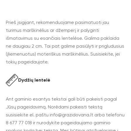
Prieš įsigijant, rekomenduojame pasimatuoti jau
turimus marškinėlius ar džemperį ir palyginti
išmatavimus su esančiais lentelėse. Galima paklaida
ne daugiau 2 cm. Tai pat galime pasiūlyti ir prigludusius
(įliemenuotus) moteriškus marškinėlius. Susisiekite, jei
tokių pageidaujate.
Dydžių lentelė
Ant gaminio esantys tekstai gali būti pakeisti pagal
Jūsų pageidavimą. Norėdami pakeisti tekstą
susisiekite el. paštu
info@grazidovana.lt
arba telefonu
8 677 77 018 ir nurodykite pageidaujamo gaminio
spalvos kodą bei tekstą. Mes būtinai atsižvelgsime į