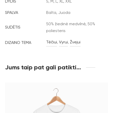
DYDIS
S, M, L, XL, XXL
SPALVA
Balta, Juoda
50% žiedinė medvilnė, 50%
SUDĖTIS
poliesteris
Tėčiui
,
Vyrui
,
Žvejui
DIZAINO TEMA
Jums taip pat gali patikti…