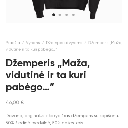
Pradžia
/
Vyrams
/
Džemperiai vyrams
/
Džemperis „Maža,
vidutinė ir ta kuri pabėgo…”
Džemperis „Maža,
vidutinė ir ta kuri
pabėgo…”
46,00
€
Dovana, originalus ir kokybiškas džemperis su kapišonu.
50% žiedinė medvilnė, 50% poliesteris.