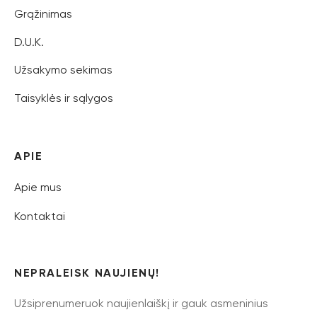
Grąžinimas
D.U.K.
Užsakymo sekimas
Taisyklės ir sąlygos
APIE
Apie mus
Kontaktai
NEPRALEISK NAUJIENŲ!
Užsiprenumeruok naujienlaiškį ir gauk asmeninius