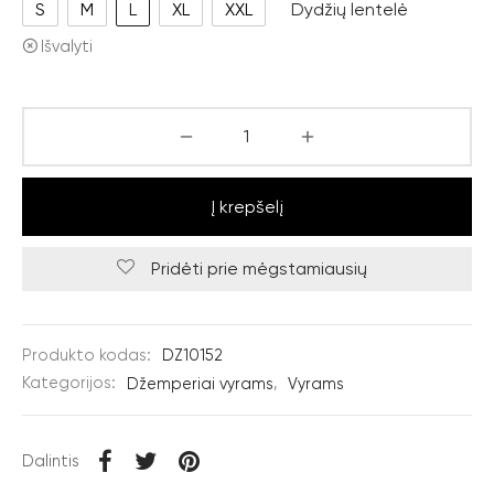
S
M
L
XL
XXL
Dydžių lentelė
Išvalyti
Į krepšelį
Pridėti prie mėgstamiausių
Produkto kodas:
DZ10152
Kategorijos:
Džemperiai vyrams
,
Vyrams
Dalintis