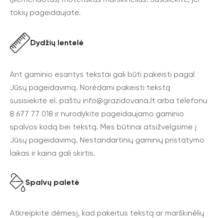
tokių pageidaujate.
Dydžių lentelė
Ant gaminio esantys tekstai gali būti pakeisti pagal
Jūsų pageidavimą. Norėdami pakeisti tekstą
susisiekite el. paštu
info@grazidovana.lt
arba telefonu
8 677 77 018 ir nurodykite pageidaujamo gaminio
spalvos kodą bei tekstą. Mes būtinai atsižvelgsime į
Jūsų pageidavimą. Nestandartinių gaminių pristatymo
laikas ir kaina gali skirtis.
Spalvų paletė
Atkreipkite dėmesį, kad pakeitus tekstą ar marškinėlių