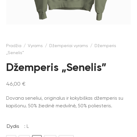
Pradžia
/
Vyrams
/
Džemperiai vyrams
/
Džemperis
„Senelis”
Džemperis „Senelis”
46,00
€
Dovana seneliui, originalus ir kokybiškas džemperis su
kapišonu. 50% žiedinė medvilnė, 50% poliesteris.
Dydis
: L