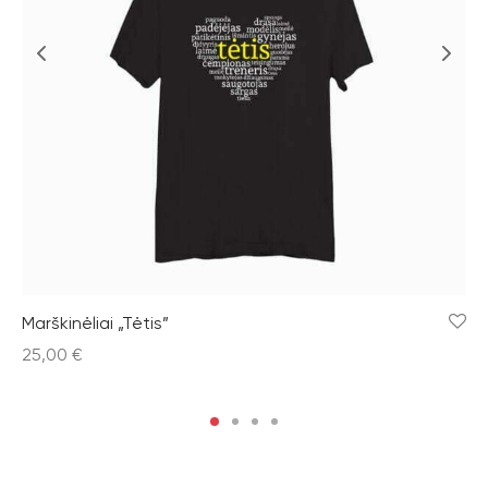
Marškinėliai „Tėtis”
25,00
€