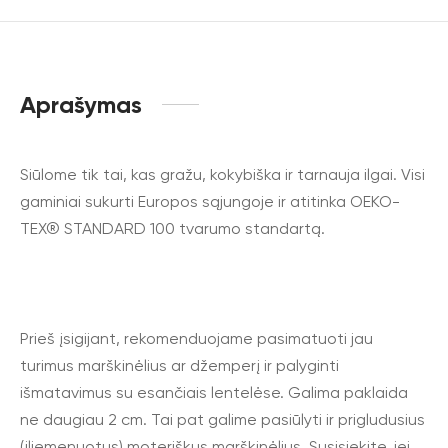
Aprašymas
Siūlome tik tai, kas gražu, kokybiška ir tarnauja ilgai. Visi
gaminiai sukurti Europos sąjungoje ir atitinka OEKO-
TEX® STANDARD 100 tvarumo standartą.
Prieš įsigijant, rekomenduojame pasimatuoti jau
turimus marškinėlius ar džemperį ir palyginti
išmatavimus su esančiais lentelėse. Galima paklaida
ne daugiau 2 cm. Tai pat galime pasiūlyti ir prigludusius
(įliemenuotus) moteriškus marškinėlius. Susisiekite, jei