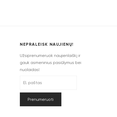
Pasirinkti savybes
NEPRALEISK NAUJIENŲ!
Užsiprenumeruok naujienlaiškį ir
gauk asmeninius pasiūlymus bei
nuolaidas!
Prenumeruoti