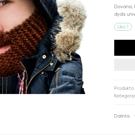
Dovana, 
dydis univ
Liko 1
Produkto
Kategorij
Dalintis