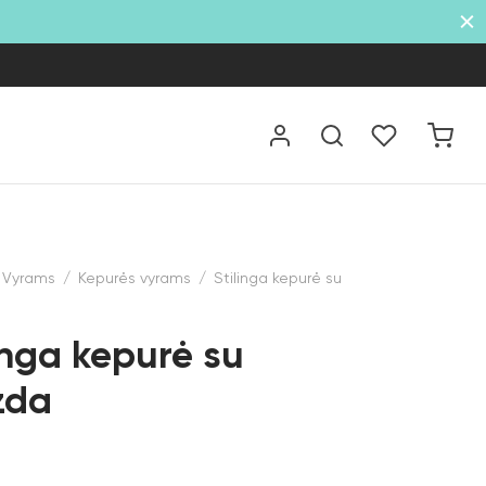
Vyrams
/
Kepurės vyrams
/
Stilinga kepurė su
inga kepurė su
zda