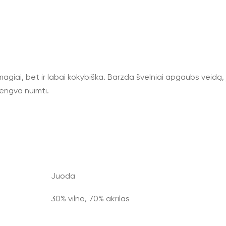
agiai, bet ir labai kokybiška. Barzda švelniai apgaubs veidą, j
lengva nuimti.
Juoda
30% vilna, 70% akrilas