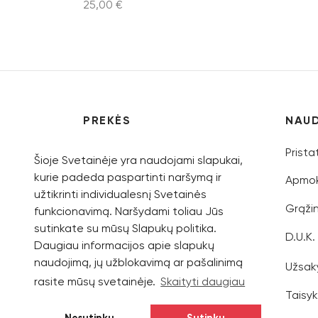
25,00
€
Pasiri
Pasirinkti savybes
PREKĖS
NAU
Vyrams
Prist
Šioje Svetainėje yra naudojami slapukai,
kurie padeda paspartinti naršymą ir
Moterims
Apmok
užtikrinti individualesnį Svetainės
Vaikams
Grąži
funkcionavimą. Naršydami toliau Jūs
sutinkate su mūsų Slapukų politika.
Kolekcijos
D.U.K.
Daugiau informacijos apie slapukų
naudojimą, jų užblokavimą ar pašalinimą
Užsak
rasite mūsų svetainėje.
Skaityti daugiau
Taisyk