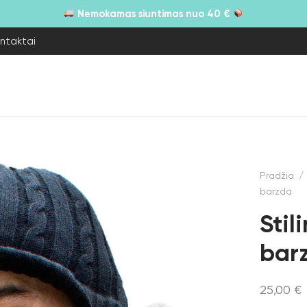
Nemokamas siuntimas nuo 40 €
ntaktai
Pradžia
/
barzda
Stil
bar
25,00
€