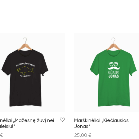
nėliai „Mažesnę žuvį nei
Marškinėliai „Kiečiausias
leisiu!”
Jonas”
€
25,00
€