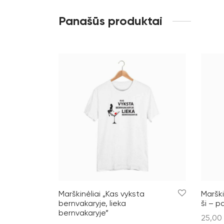
Panašūs produktai
Marškinėliai „Kas vyksta
Marški
bernvakaryje, lieka
ši – pa
bernvakaryje”
25,00