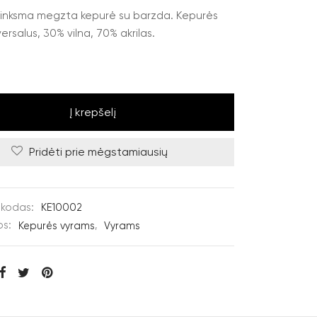
linksma megzta kepurė su barzda. Kepurės
ersalus, 30% vilna, 70% akrilas.
Į krepšelį
Pridėti prie mėgstamiausių
 kodas:
KE10002
os:
Kepurės vyrams
,
Vyrams