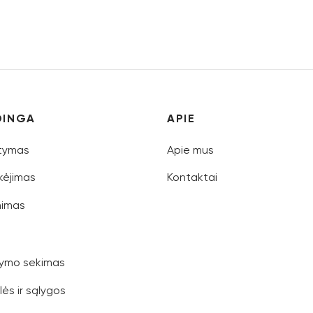
nkti savybes
Pasirinkti savybes
DINGA
APIE
atymas
Apie mus
ėjimas
Kontaktai
nimas
ymo sekimas
lės ir sąlygos