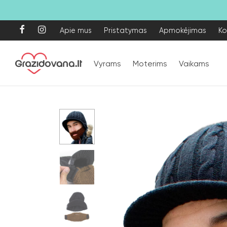
Apie mus
Pristatymas
Apmokėjimas
Ko
Vyrams
Moterims
Vaikams