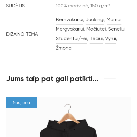
SUDĖTIS
100% medvilnė, 150 g/m²
Bernvakariui
,
Juokingi
,
Mamai
,
Mergvakariui
,
Močiutei
,
Seneliui
,
DIZAINO TEMA
Studentui/-ei
,
Tėčiui
,
Vyrui
,
Žmonai
Jums taip pat gali patikti…
Naujiena