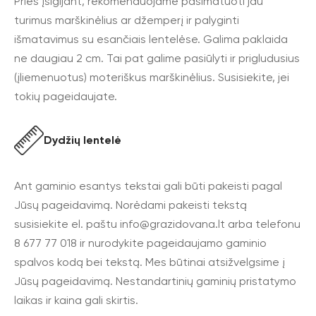
Prieš įsigijant, rekomenduojame pasimatuoti jau
turimus marškinėlius ar džemperį ir palyginti
išmatavimus su esančiais lentelėse. Galima paklaida
ne daugiau 2 cm. Tai pat galime pasiūlyti ir prigludusius
(įliemenuotus) moteriškus marškinėlius. Susisiekite, jei
tokių pageidaujate.
Dydžių lentelė
Ant gaminio esantys tekstai gali būti pakeisti pagal
Jūsų pageidavimą. Norėdami pakeisti tekstą
susisiekite el. paštu
info@grazidovana.lt
arba telefonu
8 677 77 018 ir nurodykite pageidaujamo gaminio
spalvos kodą bei tekstą. Mes būtinai atsižvelgsime į
Jūsų pageidavimą. Nestandartinių gaminių pristatymo
laikas ir kaina gali skirtis.