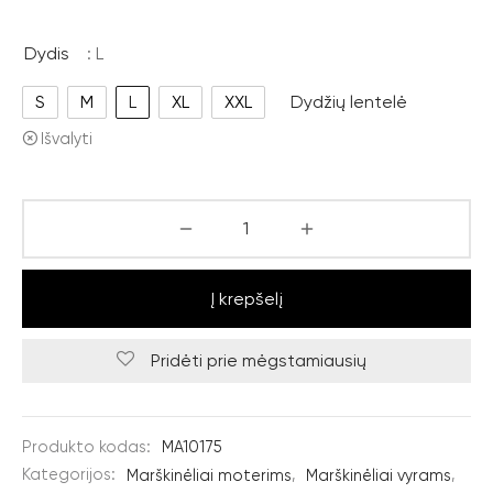
Dydis
: L
S
M
L
XL
XXL
Dydžių lentelė
Išvalyti
Į krepšelį
Pridėti prie mėgstamiausių
Produkto kodas:
MA10175
Kategorijos:
Marškinėliai moterims
,
Marškinėliai vyrams
,