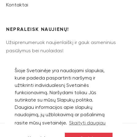
Kontaktai
NEPRALEISK NAUJIENŲ!
Užsiprenumeruok naujienlaiškį ir gauk asmeninius
pasiūlymus bei nuolaidas!
Šioje Svetainėje yra naudojami slapukai,
kurie padeda paspartinti naršymą ir
užtikrinti individualesnį Svetainės
Prenumeruoti
funkcionavimą. Naršydami toliau Jūs
sutinkate su mūsų Slapukų politika.
Daugiau informacijos apie slapukų
naudojimą, jų užblokavimą ar pašalinimą
rasite mūsų svetainėje.
Skaityti daugiau