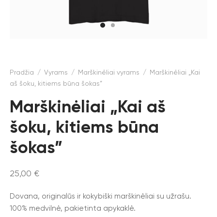
Pradžia
/
Vyrams
/
Marškinėliai vyrams
/
Marškinėliai „Kai
aš šoku, kitiems būna šokas”
Marškinėliai „Kai aš
šoku, kitiems būna
šokas”
25,00
€
Dovana, originalūs ir kokybiški marškinėliai su užrašu.
100% medvilnė, pakietinta apykaklė.