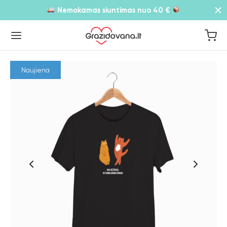
Nemokamas siuntimas nuo 40 €
Naujiena