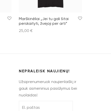
Marškinėliai „Jei tu gali šitai
perskaityti, žvejoji per arti”
25,00
€
Pasirinkti savybes
NEPRALEISK NAUJIENŲ!
Užsiprenumeruok naujienlaiškį ir
gauk asmeninius pasiūlymus bei
nuolaidas!