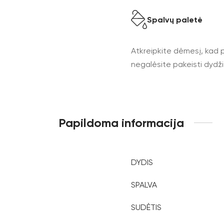
Spalvų paletė
Atkreipkite dėmesį, kad p
negalėsite pakeisti dydžio 
Papildoma informacija
DYDIS
SPALVA
SUDĖTIS