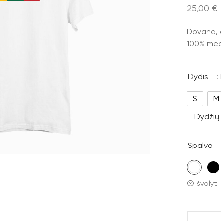
25,00
€
Dovana, or
100% medv
Dydis
: 
S
M
Dydžių 
Spalva
Išvalyti