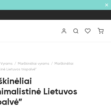
Vyrams
/
Marškinėliai vyrams
/
Marškinėliai
tinė Lietuvos trispalvė”
kinėliai
imalistinė Lietuvos
palvė”