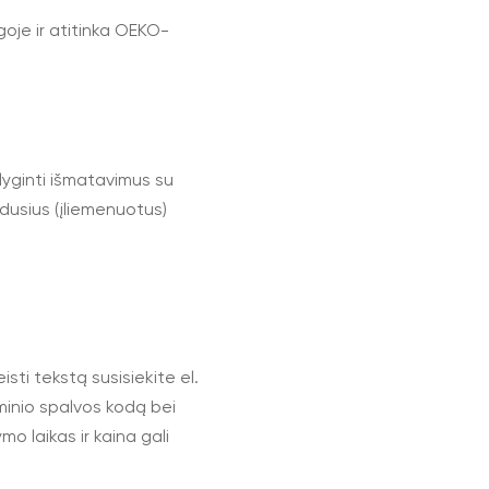
ngoje ir atitinka OEKO-
lyginti išmatavimus su
udusius (įliemenuotus)
ti tekstą susisiekite el.
inio spalvos kodą bei
o laikas ir kaina gali