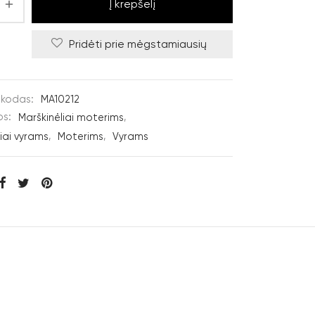
Į krepšelį
Pridėti prie mėgstamiausių
 kodas:
MA10212
os:
Marškinėliai moterims
,
iai vyrams
,
Moterims
,
Vyrams