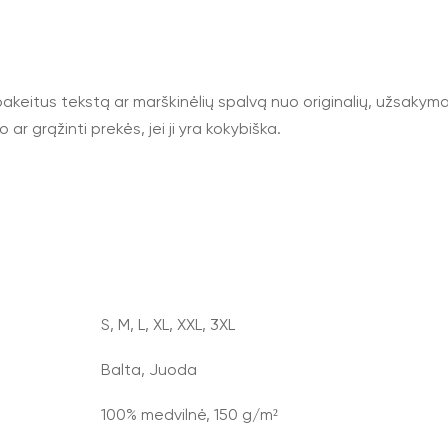
akeitus tekstą ar marškinėlių spalvą nuo originalių, užsakym
ar grąžinti prekės, jei ji yra kokybiška.
S, M, L, XL, XXL, 3XL
Balta, Juoda
100% medvilnė, 150 g/m²