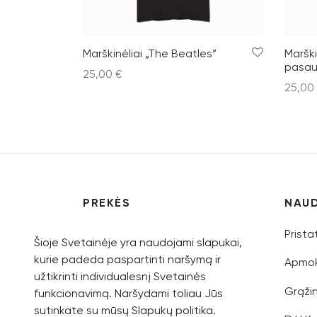
Marškinėliai „The Beatles”
Marški
pasaul
25,00
€
25,00
Pasirinkti savybes
Pasiri
PREKĖS
NAU
Vyrams
Prist
Šioje Svetainėje yra naudojami slapukai,
kurie padeda paspartinti naršymą ir
Moterims
Apmok
užtikrinti individualesnį Svetainės
Vaikams
Grąži
funkcionavimą. Naršydami toliau Jūs
sutinkate su mūsų Slapukų politika.