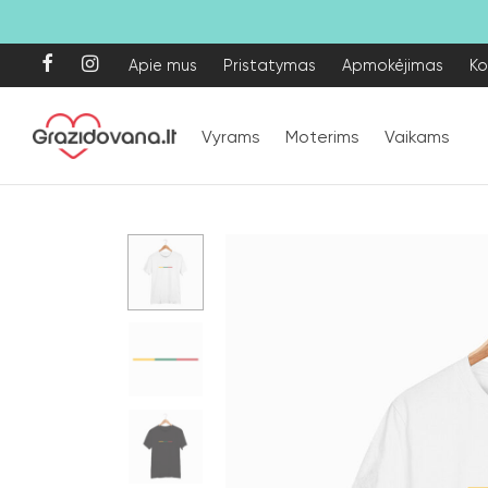
Apie mus
Pristatymas
Apmokėjimas
Ko
Vyrams
Moterims
Vaikams