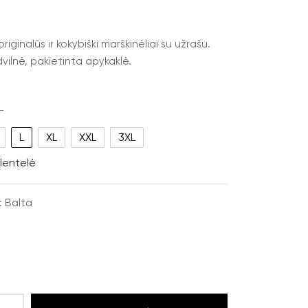
iginalūs ir kokybiški marškinėliai su užrašu.
ilnė, pakietinta apykaklė.
L
L
XL
XXL
3XL
lentelė
: Balta