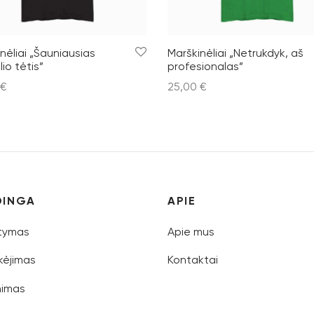
nėliai „Šauniausias
Marškinėliai „Netrukdyk, aš
io tėtis”
profesionalas”
€
25,00
€
nkti savybes
Pasirinkti savybes
DINGA
APIE
atymas
Apie mus
ėjimas
Kontaktai
nimas