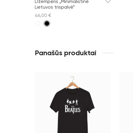
Džemperis „Minimalistinė
Lietuvos trispalvė”
46,00
€
Pasirinkti savybes
Panašūs produktai