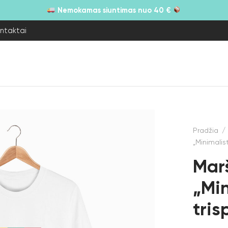
Nemokamas siuntimas nuo 40 €
ntaktai
Pradžia
/
„Minimalis
Marš
„Min
tris