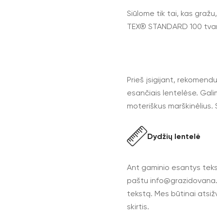
Siūlome tik tai, kas gražu
TEX® STANDARD 100 tva
Prieš įsigijant, rekomend
esančiais lentelėse. Gali
moteriškus marškinėlius. S
Dydžių lentelė
Ant gaminio esantys tekst
paštu
info@grazidovana.
tekstą. Mes būtinai atsiž
skirtis.