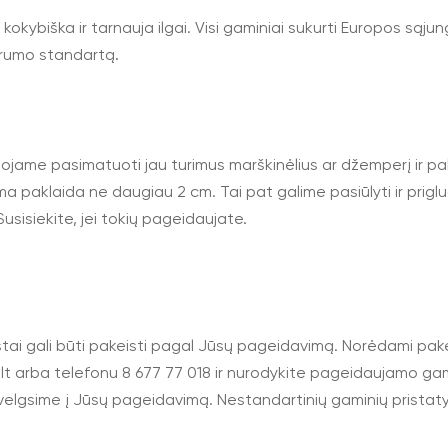
, kokybiška ir tarnauja ilgai. Visi gaminiai sukurti Europos sąju
rumo standartą.
uojame pasimatuoti jau turimus marškinėlius ar džemperį ir pa
ma paklaida ne daugiau 2 cm. Tai pat galime pasiūlyti ir prigl
usisiekite, jei tokių pageidaujate.
ai gali būti pakeisti pagal Jūsų pageidavimą. Norėdami pakeis
lt
arba telefonu 8 677 77 018 ir nurodykite pageidaujamo gam
velgsime į Jūsų pageidavimą. Nestandartinių gaminių pristatym