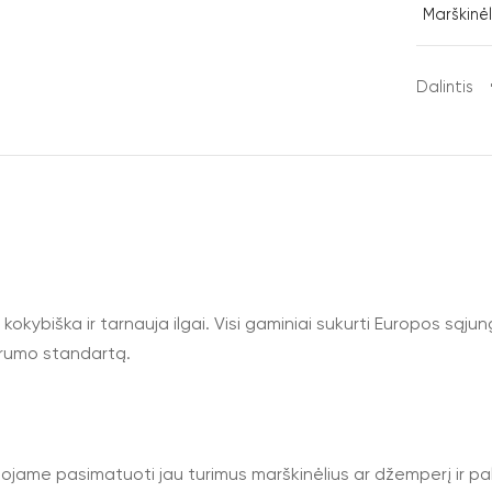
Marškinėl
Dalintis
, kokybiška ir tarnauja ilgai. Visi gaminiai sukurti Europos sąju
rumo standartą.
uojame pasimatuoti jau turimus marškinėlius ar džemperį ir pa