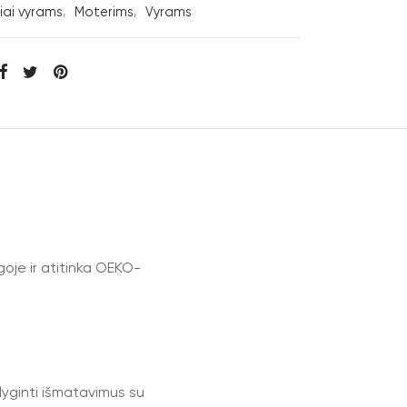
iai vyrams
,
Moterims
,
Vyrams
ngoje ir atitinka OEKO-
lyginti išmatavimus su