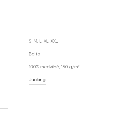
S, M, L, XL, XXL
Balta
100% medvilnė, 150 g/m²
Juokingi