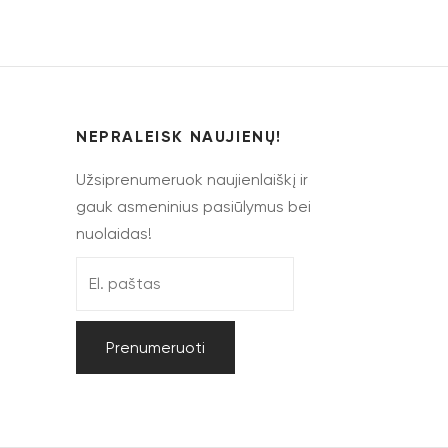
NEPRALEISK NAUJIENŲ!
Užsiprenumeruok naujienlaiškį ir
gauk asmeninius pasiūlymus bei
nuolaidas!
Prenumeruoti