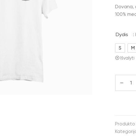
Dovana, or
100% medv
Dydis
: 
S
M
Išvalyti
Produkto
Kategorij