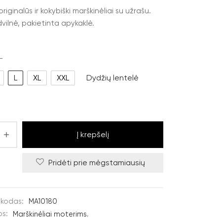
iginalūs ir kokybiški marškinėliai su užrašu.
ilnė, pakietinta apykaklė.
L
L
XL
XXL
Dydžių lentelė
Į krepšelį
Pridėti prie mėgstamiausių
 kodas:
MA10180
os:
Marškinėliai moterims
,