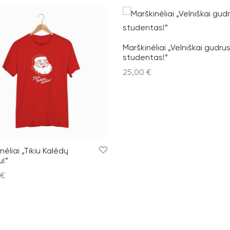
Marškinėliai „Velniškai gudru
studentas!”
25,00
€
Pasirinkti savybes
nėliai „Tikiu Kalėdų
u!”
€
nkti savybes