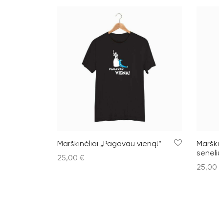
Marškinėliai „Pagavau vieną!”
Marški
seneli
25,00
€
25,00
Pasirinkti savybes
Pasiri