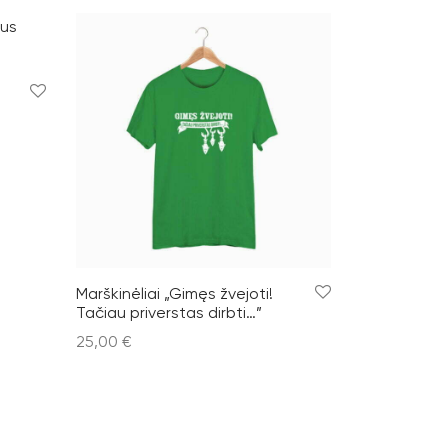
s
Marškinėliai „Gimęs žvejoti!
Tačiau priverstas dirbti…”
25,00
€
Pasirinkti savybes