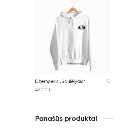
Džemperis „Saulėlydis”
46,00
€
Pasirinkti savybes
Panašūs produktai