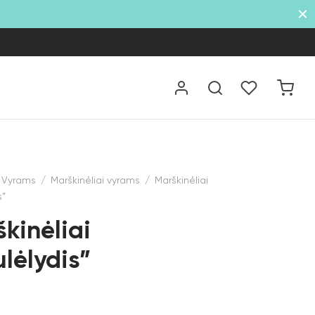
Vyrams
/
Marškinėliai vyrams
/
Marškinėliai
s”
kinėliai
lėlydis”