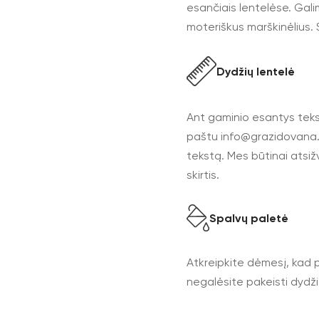
esančiais lentelėse. Gali
moteriškus marškinėlius. S
Dydžių lentelė
Ant gaminio esantys tekst
paštu
info@grazidovana.
tekstą. Mes būtinai atsiž
skirtis.
Spalvų paletė
Atkreipkite dėmesį, kad p
negalėsite pakeisti dydžio 