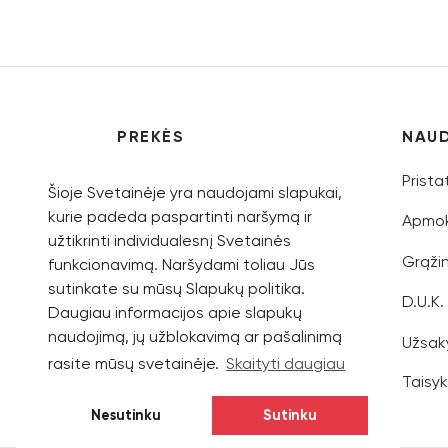
PREKĖS
NAU
Vyrams
Prist
Šioje Svetainėje yra naudojami slapukai,
kurie padeda paspartinti naršymą ir
Moterims
Apmok
užtikrinti individualesnį Svetainės
Vaikams
Grąži
funkcionavimą. Naršydami toliau Jūs
sutinkate su mūsų Slapukų politika.
Kolekcijos
D.U.K.
Daugiau informacijos apie slapukų
naudojimą, jų užblokavimą ar pašalinimą
Užsak
rasite mūsų svetainėje.
Skaityti daugiau
Taisyk
Nesutinku
Sutinku