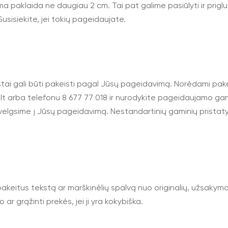
ma paklaida ne daugiau 2 cm. Tai pat galime pasiūlyti ir prigl
usisiekite, jei tokių pageidaujate.
ai gali būti pakeisti pagal Jūsų pageidavimą. Norėdami pakeis
lt
arba telefonu 8 677 77 018 ir nurodykite pageidaujamo gam
velgsime į Jūsų pageidavimą. Nestandartinių gaminių pristatym
akeitus tekstą ar marškinėlių spalvą nuo originalių, užsakym
ar grąžinti prekės, jei ji yra kokybiška.