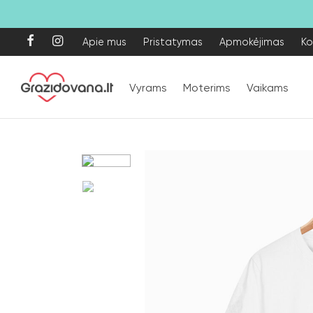
Apie mus
Pristatymas
Apmokėjimas
Ko
Vyrams
Moterims
Vaikams