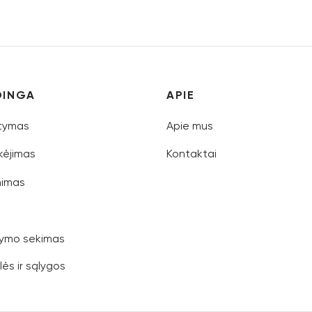
DINGA
APIE
atymas
Apie mus
ėjimas
Kontaktai
nimas
ymo sekimas
lės ir sąlygos