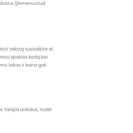
udusius (įliemenuotus)
ti tekstą susisiekite el.
inio spalvos kodą bei
o laikas ir kaina gali
as tampa unikalus, todėl