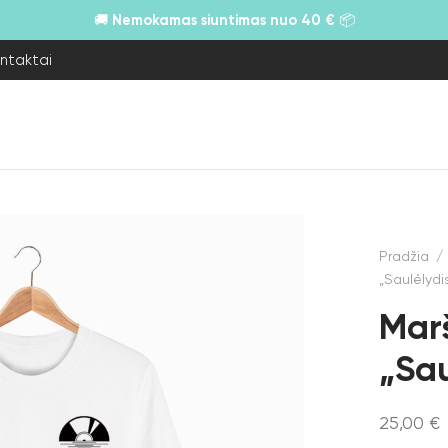
Nemokamas siuntimas nuo 40 €
🚚
📦
ntaktai
Pradžia
/
„Saulėlydi
Marš
„Sau
25,00
€