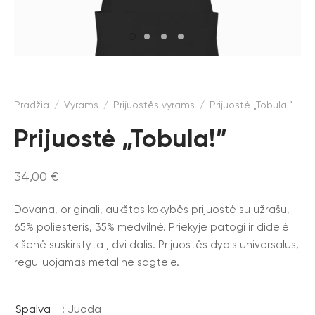
Pradžia
/
Vyrams
/
Prijuostės vyrams
/
Prijuostė „Tobula!”
Prijuostė „Tobula!”
34,00
€
Dovana, originali, aukštos kokybės prijuostė su užrašu,
65% poliesteris, 35% medvilnė. Priekyje patogi ir didelė
kišenė suskirstyta į dvi dalis. Prijuostės dydis universalus,
reguliuojamas metaline sagtele.
Spalva
: Juoda