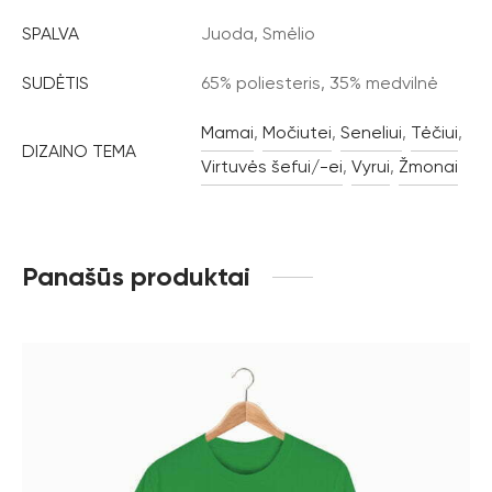
SPALVA
Juoda, Smėlio
SUDĖTIS
65% poliesteris, 35% medvilnė
Mamai
,
Močiutei
,
Seneliui
,
Tėčiui
,
DIZAINO TEMA
Virtuvės šefui/-ei
,
Vyrui
,
Žmonai
Panašūs produktai