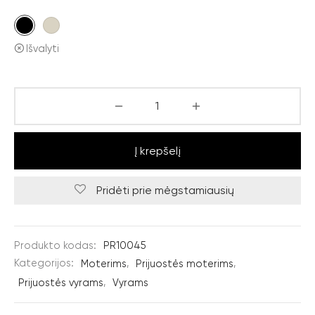
Išvalyti
Į krepšelį
Pridėti prie mėgstamiausių
Produkto kodas:
PR10045
Kategorijos:
Moterims
,
Prijuostės moterims
,
Prijuostės vyrams
,
Vyrams