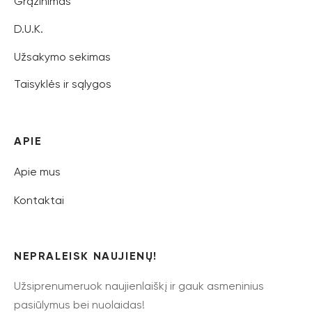
Grąžinimas
D.U.K.
Užsakymo sekimas
Taisyklės ir sąlygos
APIE
Apie mus
Kontaktai
NEPRALEISK NAUJIENŲ!
Užsiprenumeruok naujienlaiškį ir gauk asmeninius
pasiūlymus bei nuolaidas!