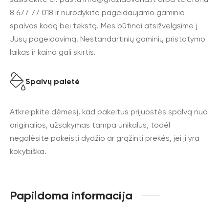
8 677 77 018 ir nurodykite pageidaujamo gaminio
spalvos kodą bei tekstą. Mes būtinai atsižvelgsime į
Jūsų pageidavimą. Nestandartinių gaminių pristatymo
laikas ir kaina gali skirtis.
Spalvų paletė
Atkreipkite dėmesį, kad pakeitus prijuostės spalvą nuo
originalios, užsakymas tampa unikalus, todėl
negalėsite pakeisti dydžio ar grąžinti prekės, jei ji yra
kokybiška.
Papildoma informacija