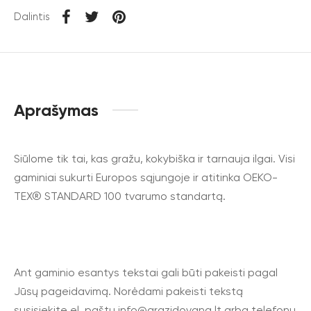
Dalintis
Aprašymas
Siūlome tik tai, kas gražu, kokybiška ir tarnauja ilgai. Visi
gaminiai sukurti Europos sąjungoje ir atitinka OEKO-
TEX® STANDARD 100 tvarumo standartą.
Ant gaminio esantys tekstai gali būti pakeisti pagal
Jūsų pageidavimą. Norėdami pakeisti tekstą
susisiekite el. paštu
info@grazidovana.lt
arba telefonu