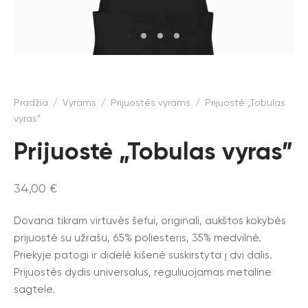
Pradžia
/
Vyrams
/
Prijuostės vyrams
/
Prijuostė „Tobulas
vyras”
Prijuostė „Tobulas vyras”
34,00
€
Dovana tikram virtuvės šefui, originali, aukštos kokybės
prijuostė su užrašu, 65% poliesteris, 35% medvilnė.
Priekyje patogi ir didelė kišenė suskirstyta į dvi dalis.
Prijuostės dydis universalus, reguliuojamas metaline
sagtele.