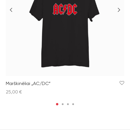
Marškinėliai „AC/DC”
25,00
€