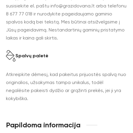
susisiekite el. paštu
info@grazidovana.lt
arba telefonu
8 677 77 018 ir nurodykite pageidaujamo gaminio
spalvos kodą bei tekstą. Mes būtinai atsižvelgsime į
Jūsų pageidavimą. Nestandartinių gaminių pristatymo
laikas ir kaina gali skirtis.
Spalvų paletė
Atkreipkite dėmesį, kad pakeitus prijuostės spalvą nuo
originalios, užsakymas tampa unikalus, todėl
negalėsite pakeisti dydžio ar grąžinti prekės, jei ji yra
kokybiška.
Papildoma informacija