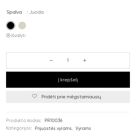
Spalva
: Juoda
Išvalyti
Į krepšelį
Pridėti prie mėgstamiausių
Produkto kodas:
PR10036
Kategorijos:
Prijuostės vyrams
,
Vyrams