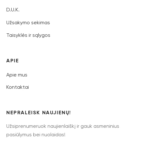
D.U.K.
Užsakymo sekimas
Taisyklės ir sąlygos
APIE
Apie mus
Kontaktai
NEPRALEISK NAUJIENŲ!
Užsiprenumeruok naujienlaiškį ir gauk asmeninius
pasiūlymus bei nuolaidas!