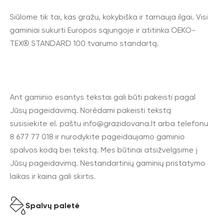
Siūlome tik tai, kas gražu, kokybiška ir tarnauja ilgai. Visi
gaminiai sukurti Europos sąjungoje ir atitinka OEKO-
TEX® STANDARD 100 tvarumo standartą.
Ant gaminio esantys tekstai gali būti pakeisti pagal
Jūsų pageidavimą. Norėdami pakeisti tekstą
susisiekite el. paštu
info@grazidovana.lt
arba telefonu
8 677 77 018 ir nurodykite pageidaujamo gaminio
spalvos kodą bei tekstą. Mes būtinai atsižvelgsime į
Jūsų pageidavimą. Nestandartinių gaminių pristatymo
laikas ir kaina gali skirtis.
Spalvų paletė