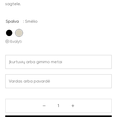
sagtele.
Spalva
: Smėlio
Išvalyti