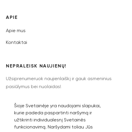
APIE
Apie mus
Kontaktai
NEPRALEISK NAUJIENŲ!
Užsiprenumeruok naujienlaiškį ir gauk asmeninius
pasiūlymus bei nuolaidas!
Šioje Svetainėje yra naudojami slapukai,
kurie padeda paspartinti naršymą ir
užtikrinti individualesnį Svetainės
Prenumeruoti
funkcionavimą. Naršydami toliau Jūs