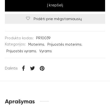
Į krepšelį
Pridėti prie mėgstamiausių
Produkto kodas:
PR10039
Kategorijos:
Moterims
,
Prijuostės moterims
,
Prijuostės vyrams
,
Vyrams
Dalintis
Aprašymas