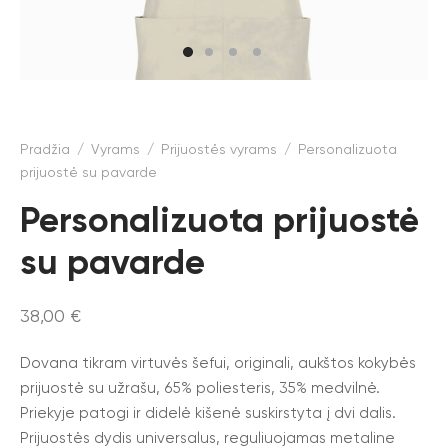
Pradžia
/
Vyrams
/
Prijuostės vyrams
/
Personalizuota
prijuostė su pavarde
Personalizuota prijuostė
su pavarde
38,00
€
Dovana tikram virtuvės šefui, originali, aukštos kokybės
prijuostė su užrašu, 65% poliesteris, 35% medvilnė.
Priekyje patogi ir didelė kišenė suskirstyta į dvi dalis.
Prijuostės dydis universalus, reguliuojamas metaline